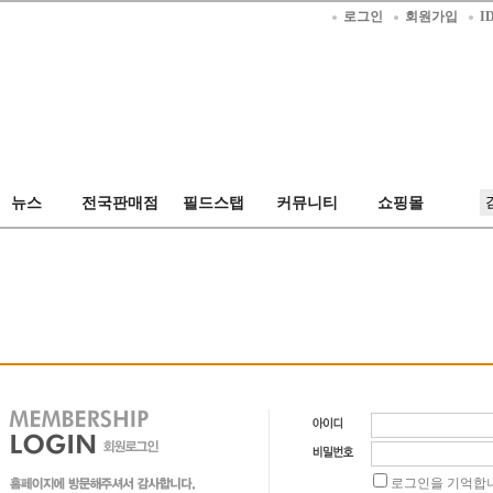
로그인
회원가입
I
공지사항
묻고답하기
자유게시판
필드스탭
갤러리
뉴스
전국판매점
필드스탭
커뮤니티
쇼핑몰
스
전국판매점
스탭 칼럼
스탭 칼럼
로그인을 기억합니