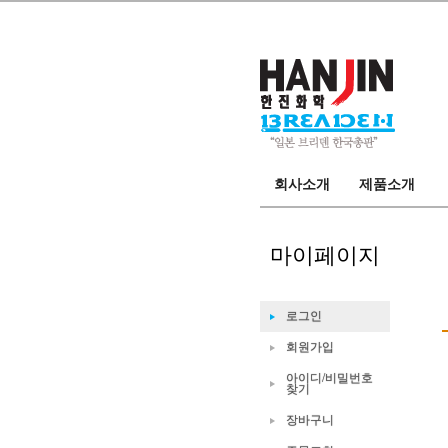
브리덴
마루후지
회사소개
한진화학
회사소개
제품소개
오시는길
카탈로그
뉴
마이페이지
로그인
회원가입
아이디/비밀번호
찾기
장바구니